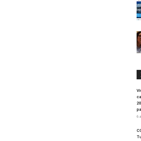
Vi
ca
20
pa
6 
CO
Tu