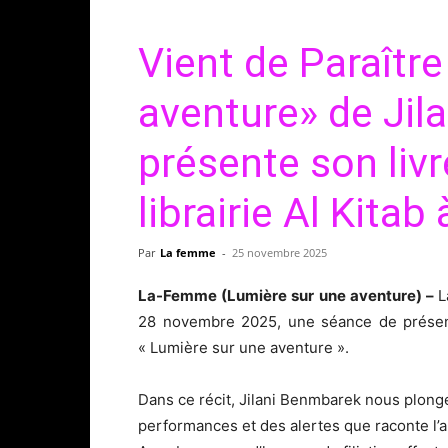
Vient de Paraître
aventure» de Jil
présente son livr
librairie Al Kitab
Par
La femme
-
25 novembre 2025
La-Femme (Lumière sur une aventure) –
L
28 novembre 2025, une séance de présenta
« Lumière sur une aventure ».
Dans ce récit, Jilani Benmbarek nous plonge
performances et des alertes que raconte l’au