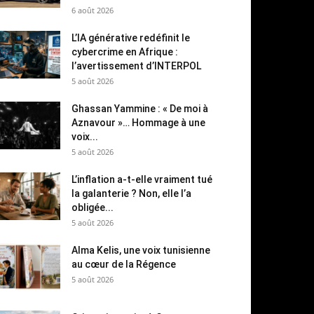
6 août 2026
L’IA générative redéfinit le
cybercrime en Afrique :
l’avertissement d’INTERPOL
5 août 2026
Ghassan Yammine : « De moi à
Aznavour »… Hommage à une
voix...
5 août 2026
L’inflation a-t-elle vraiment tué
la galanterie ? Non, elle l’a
obligée...
5 août 2026
Alma Kelis, une voix tunisienne
au cœur de la Régence
5 août 2026