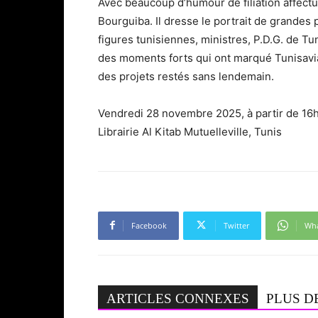
Avec beaucoup d’humour de filiation affectu
Bourguiba. Il dresse le portrait de grandes 
figures tunisiennes, ministres, P.D.G. de Tuni
des moments forts qui ont marqué Tunisavia,
des projets restés sans lendemain.
Vendredi 28 novembre 2025, à partir de 16
Librairie Al Kitab Mutuelleville, Tunis
Facebook
Twitter
Wh
ARTICLES CONNEXES
PLUS D