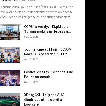
mir Belhassen
-
6 août 2026
-Femme (Visa B1/B2 pour les États-Unis) - Après une
ase pilote d'un an, le Département d’État américain
rendu définitive l’exigence d’une caution financière
COP31 à Antalya : L’UpM et la
Turquie mobilisent le bassin...
6 août 2026
Journalisme au féminin : L’UpM
lance la 1ère édition du Prix...
6 août 2026
Festival de Sfax : Le concert de
Boudchar annulé
6 août 2026
XPeng G9L : Le grand SUV
électrique chinois prêt à
bousculer...