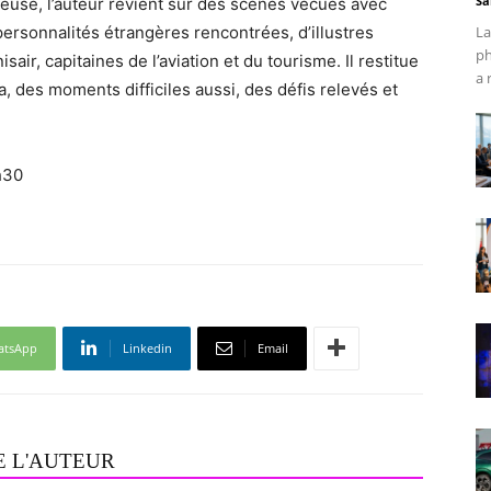
Sa
euse, l’auteur revient sur des scènes vécues avec
personnalités étrangères rencontrées, d’illustres
La
ph
sair, capitaines de l’aviation et du tourisme. Il restitue
a 
 des moments difficiles aussi, des défis relevés et
h30
atsApp
Linkedin
Email
E L'AUTEUR