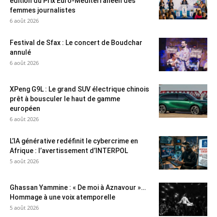
édition du Prix Euro-Méditerranéen des
femmes journalistes
6 août 2026
Festival de Sfax : Le concert de Boudchar
annulé
6 août 2026
XPeng G9L : Le grand SUV électrique chinois
prêt à bousculer le haut de gamme
européen
6 août 2026
L’IA générative redéfinit le cybercrime en
Afrique : l’avertissement d’INTERPOL
5 août 2026
Ghassan Yammine : « De moi à Aznavour »…
Hommage à une voix atemporelle
5 août 2026