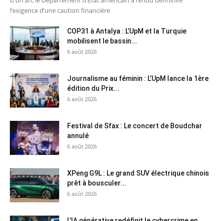
d'un an, le Département d’État américain a rendu définitive
l’exigence d’une caution financière
COP31 à Antalya : L’UpM et la Turquie
mobilisent le bassin...
6 août 2026
Journalisme au féminin : L’UpM lance la 1ère
édition du Prix...
6 août 2026
Festival de Sfax : Le concert de Boudchar
annulé
6 août 2026
XPeng G9L : Le grand SUV électrique chinois
prêt à bousculer...
6 août 2026
L’IA générative redéfinit le cybercrime en