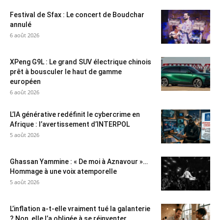
Festival de Sfax : Le concert de Boudchar
annulé
6 août 2026
XPeng G9L : Le grand SUV électrique chinois
prêt à bousculer le haut de gamme
européen
6 août 2026
L’IA générative redéfinit le cybercrime en
Afrique : l’avertissement d’INTERPOL
5 août 2026
Ghassan Yammine : « De moi à Aznavour »…
Hommage à une voix atemporelle
5 août 2026
L’inflation a-t-elle vraiment tué la galanterie
? Non, elle l’a obligée à se réinventer