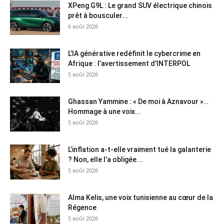
XPeng G9L : Le grand SUV électrique chinois
prêt à bousculer...
6 août 2026
L’IA générative redéfinit le cybercrime en
Afrique : l’avertissement d’INTERPOL
5 août 2026
Ghassan Yammine : « De moi à Aznavour »…
Hommage à une voix...
5 août 2026
L’inflation a-t-elle vraiment tué la galanterie
? Non, elle l’a obligée...
5 août 2026
Alma Kelis, une voix tunisienne au cœur de la
Régence
5 août 2026