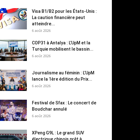
Visa B1/B2 pour les États-Unis :
La caution financière peut
atteindre...
6 août 2026
COP31 à Antalya : L’UpM et la
Turquie mobilisent le bassin...
6 août 2026
Journalisme au féminin : L’UpM
lance la 1ère édition du Prix...
6 août 2026
Festival de Sfax : Le concert de
Boudchar annulé
6 août 2026
XPeng G9L : Le grand SUV
électrique chinois prêt à