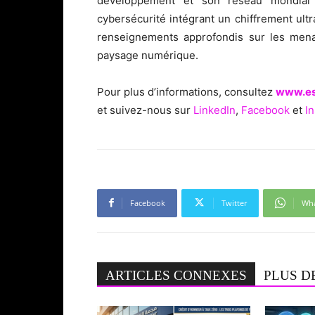
développement et son réseau mondial 
cybersécurité intégrant un chiffrement ultra
renseignements approfondis sur les menac
paysage numérique.
Pour plus d’informations, consultez
www.es
et suivez-nous sur
LinkedIn
,
Facebook
et
I
Facebook
Twitter
Wh
ARTICLES CONNEXES
PLUS D