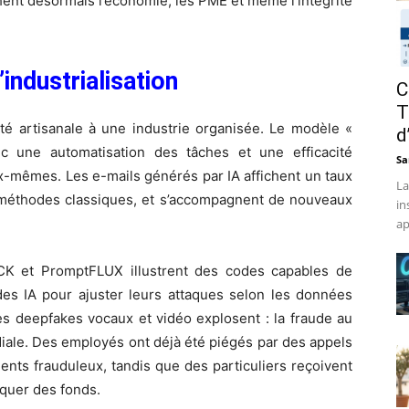
hent désormais l’économie, les PME et même l’intégrité
’industrialisation
C
T
é artisanale à une industrie organisée. Le modèle «
d
c une automatisation des tâches et une efficacité
Sa
eux-mêmes. Les e-mails générés par IA affichent un taux
La
es méthodes classiques, et s’accompagnent de nouveaux
in
ap
CK et PromptFLUX illustrent des codes capables de
des IA pour ajuster leurs attaques selon les données
es deepfakes vocaux et vidéo explosent : la fraude au
diale. Des employés ont déjà été piégés par des appels
ents frauduleux, tandis que des particuliers reçoivent
rquer des fonds.