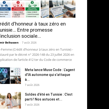
rédit d’honneur à taux zéro en
unisie… Entre promesse
’inclusion sociale...
mir Belhassen
-
7 août 2026
-Femme (Crédit d’honneur à taux zéro en Tunisie) -
stauré par le décret n° 2026-148 du 23 juillet 2026 en
plication de l’article 412 ter du Code de commerce
Meta lance Muse Code : L’agent
d’IA autonome qui s’attaque
à...
7 août 2026
Soldes d’été en Tunisie : C’est
parti ! Nos astuces et...
7 août 2026