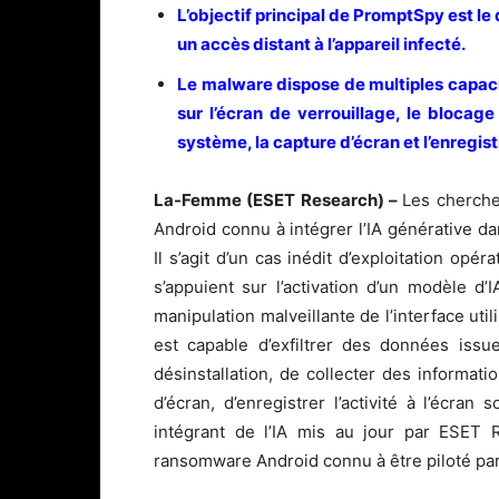
L’objectif principal de PromptSpy est l
un accès distant à l’appareil infecté.
Le malware dispose de multiples capac
sur l’écran de verrouillage, le blocage
système, la capture d’écran et l’enregist
La-Femme (ESET Research) –
Les cherche
Android connu à intégrer l’IA générative da
Il s’agit d’un cas inédit d’exploitation opér
s’appuient sur l’activation d’un modèle d’
manipulation malveillante de l’interface uti
est capable d’exfiltrer des données issu
désinstallation, de collecter des informati
d’écran, d’enregistrer l’activité à l’écr
intégrant de l’IA mis au jour par ESET
ransomware Android connu à être piloté par