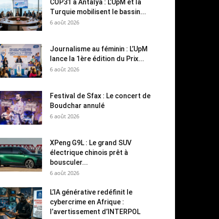
COP31 à Antalya : L’UpM et la
Turquie mobilisent le bassin...
6 août 2026
Journalisme au féminin : L’UpM
lance la 1ère édition du Prix...
6 août 2026
Festival de Sfax : Le concert de
Boudchar annulé
6 août 2026
XPeng G9L : Le grand SUV
électrique chinois prêt à
bousculer...
6 août 2026
L’IA générative redéfinit le
cybercrime en Afrique :
l’avertissement d’INTERPOL