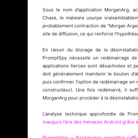
Sous le nom d’application MorganArg, 
Chase, le malware usurpe vraisemblableme
probablement contraction de “Morgan Argen
site de diffusion, ce qui renforce l’hypothès
En raison du blocage de la désinstallati
PromptSpy nécessite un redémarrage de 
applications tierces sont désactivées et pe
doit généralement maintenir le bouton d’al
puis confirmer l’option de redémarrage en 
constructeur). Une fois redémarré, il su
MorganArg pour procéder à la désinstallatio
L’analyse technique approfondie de Pro
inaugure l’ère des menaces Android grâce 
PromptSpy – Rectangles invisibles (affi