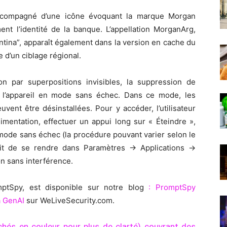
accompagné d’une icône évoquant la marque Morgan
nt l’identité de la banque. L’appellation MorganArg,
tina”, apparaît également dans la version en cache du
e d’un ciblage régional.
on par superpositions invisibles, la suppression de
l’appareil en mode sans échec. Dans ce mode, les
uvent être désinstallées. Pour y accéder, l’utilisateur
imentation, effectuer un appui long sur « Éteindre »,
mode sans échec (la procédure pouvant varier selon le
ffit de se rendre dans Paramètres → Applications →
n sans interférence.
mptSpy, est disponible sur notre blog
: PromptSpy
à GenAI
sur WeLiveSecurity.com.
chés en couleur pour plus de clarté) couvrant des