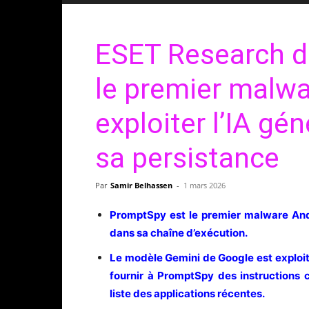
ESET Research d
le premier malwa
exploiter l’IA gé
sa persistance
Par
Samir Belhassen
-
1 mars 2026
PromptSpy est le premier malware Andro
dans sa chaîne d’exécution.
Le modèle Gemini de Google est exploité
fournir à PromptSpy des instructions c
liste des applications récentes.