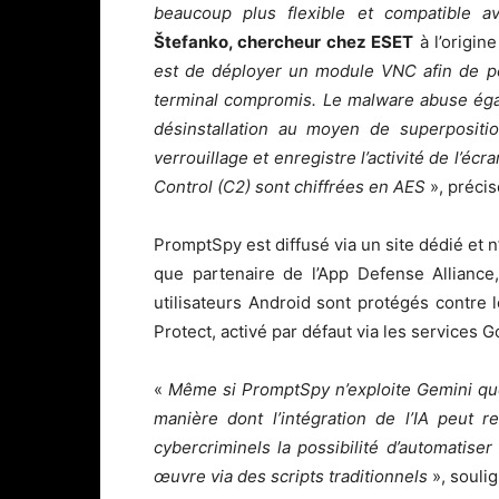
beaucoup plus flexible et compatible a
Štefanko, chercheur chez ESET
à l’origin
est de déployer un module VNC afin de pe
terminal compromis. Le malware abuse éga
désinstallation au moyen de superpositio
verrouillage et enregistre l’activité de l’
Control (C2) sont chiffrées en AES
», précise
PromptSpy est diffusé via un site dédié et n
que partenaire de l’App Defense Allianc
utilisateurs Android sont protégés contre
Protect, activé par défaut via les services G
«
Même si PromptSpy n’exploite Gemini que 
manière dont l’intégration de l’IA peut 
cybercriminels la possibilité d’automatise
œuvre via des scripts traditionnels
», souli