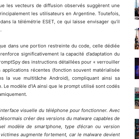
que les vecteurs de diffusion observés suggèrent une
incipalement les utilisateurs en Argentine. Toutefois,
ans la télémétrie ESET, ce qui laisse envisager qu’il
.
 que dans une portion restreinte du code, celle dédiée
enforce significativement la capacité d’adaptation du
omptSpy des instructions détaillées pour « verrouiller
es applications récentes (fonction souvent matérialisée
 la vue multitâche Android), compliquant ainsi sa
 Le modèle d’IA ainsi que le prompt utilisé sont codés
namiquement.
interface visuelle du téléphone pour fonctionner. Avec
t désormais créer des versions du malware capables de
uel modèle de smartphone, type d’écran ou version
e victimes augmente fortement, car le malware devient