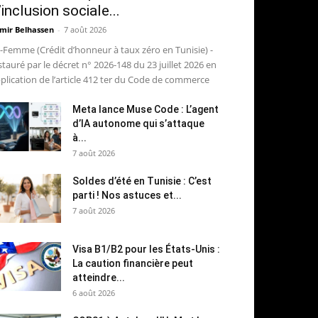
’inclusion sociale...
mir Belhassen
-
7 août 2026
-Femme (Crédit d’honneur à taux zéro en Tunisie) -
stauré par le décret n° 2026-148 du 23 juillet 2026 en
plication de l’article 412 ter du Code de commerce
Meta lance Muse Code : L’agent
d’IA autonome qui s’attaque
à...
7 août 2026
Soldes d’été en Tunisie : C’est
parti ! Nos astuces et...
7 août 2026
Visa B1/B2 pour les États-Unis :
La caution financière peut
atteindre...
6 août 2026