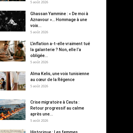
5 août 2026
Ghassan Yammine : « De moi à
Aznavour »… Hommage à une
voix...
5 août 2026
L’inflation a-t-elle vraiment tué
la galanterie ? Non, elle l’a
obligée...
5 août 2026
Alma Kelis, une voix tunisienne
au cœur de la Régence
5 août 2026
Crise migratoire à Ceuta :
Retour progressif au calme
après une...
5 août 2026
Historique : Les femmes