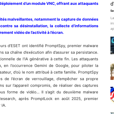
d
e déploiement d’un module VNC, offrant aux attaquants
Sa
La
ités malveillantes, notamment la capture de données
in
 contre sa désinstallation, la collecte d’informations
ap
rement vidéo de l’activité à l’écran.
urs d’ESET ont identifié PromptSpy, premier malware
ns sa chaîne d’exécution afin d’assurer sa persistance.
ationnelle de l’IA générative à cette fin. Les attaquants
IA, en l’occurrence Gemini de Google, pour piloter la
lisateur, d’où le nom attribué à cette famille. PromptSpy
es de l’écran de verrouillage, d’empêcher sa propre
ons sur l’appareil compromis, de réaliser des captures
an sous forme de vidéo… Il s’agit du deuxième malware
 Research, après PromptLock en août 2025, premier
 IA.