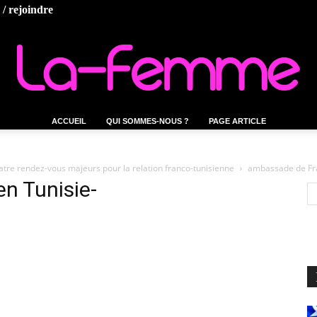
/ rejoindre
ACCUEIL
QUI SOMMES-NOUS ?
PAGE ARTICLE
La-
tre rendez-vous majeurs pour la relation franco-tunisienne
ambassade de Fra
n Tunisie-
femme.tn