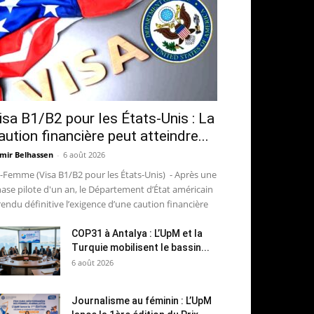
isa B1/B2 pour les États-Unis : La
aution financière peut atteindre...
mir Belhassen
-
6 août 2026
-Femme (Visa B1/B2 pour les États-Unis) - Après une
ase pilote d'un an, le Département d’État américain
rendu définitive l’exigence d’une caution financière
COP31 à Antalya : L’UpM et la
Turquie mobilisent le bassin...
6 août 2026
Journalisme au féminin : L’UpM