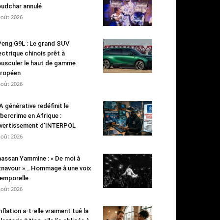
udchar annulé
août 2026
eng G9L : Le grand SUV
ectrique chinois prêt à
usculer le haut de gamme
ropéen
août 2026
IA générative redéfinit le
bercrime en Afrique :
avertissement d’INTERPOL
août 2026
assan Yammine : « De moi à
navour »… Hommage à une voix
emporelle
août 2026
inflation a-t-elle vraiment tué la