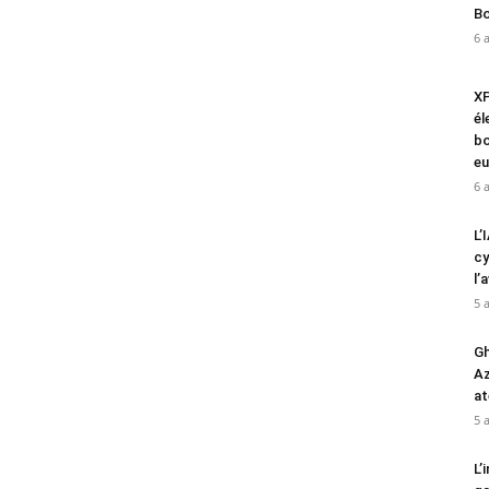
Bo
6 
XP
él
bo
eu
6 
L’
cy
l’
5 
Gh
Az
at
5 
L’