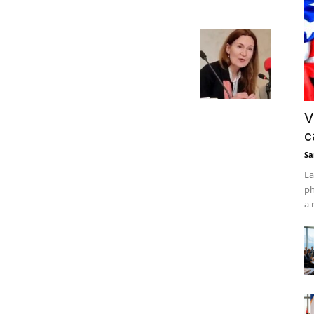
V
c
Sa
La
ph
a 