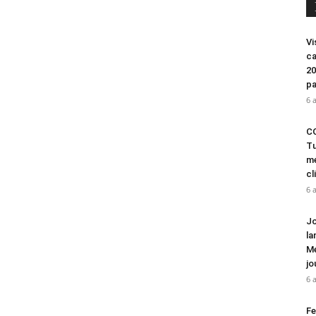
Vi
ca
20
pa
6 
CO
Tu
mé
cl
6 
Jo
la
Mé
jo
6 
Fe