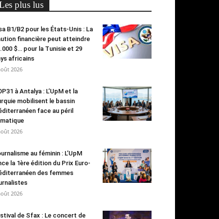
Les plus lus
sa B1/B2 pour les États-Unis : La
ution financière peut atteindre
.000 $… pour la Tunisie et 29
ys africains
août 2026
P31 à Antalya : L’UpM et la
rquie mobilisent le bassin
diterranéen face au péril
imatique
août 2026
urnalisme au féminin : L’UpM
nce la 1ère édition du Prix Euro-
diterranéen des femmes
urnalistes
août 2026
stival de Sfax : Le concert de