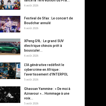
lance la 1ère édition du Prix...
6 août 2026
Festival de Sfax : Le concert de
Boudchar annulé
6 août 2026
XPeng G9L : Le grand SUV
électrique chinois prêt à
bousculer...
6 août 2026
L’IA générative redéfinit le
cybercrime en Afrique :
l’avertissement d’INTERPOL
5 août 2026
Ghassan Yammine : « De moi à
Aznavour »… Hommage à une
voix...
5 août 2026