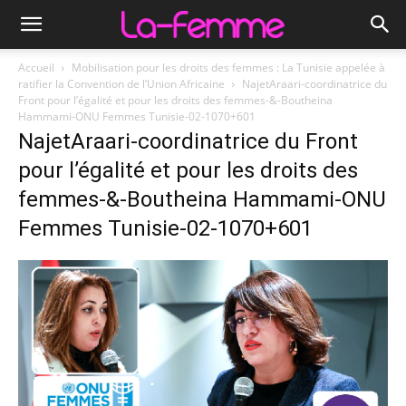
Accueil
Mobilisation pour les droits des femmes : La Tunisie appelée à
ratifier la Convention de l’Union Africaine
NajetAraari-coordinatrice du
Front pour l’égalité et pour les droits des femmes-&-Boutheina
Hammami-ONU Femmes Tunisie-02-1070+601
NajetAraari-coordinatrice du Front
pour l’égalité et pour les droits des
femmes-&-Boutheina Hammami-ONU
Femmes Tunisie-02-1070+601