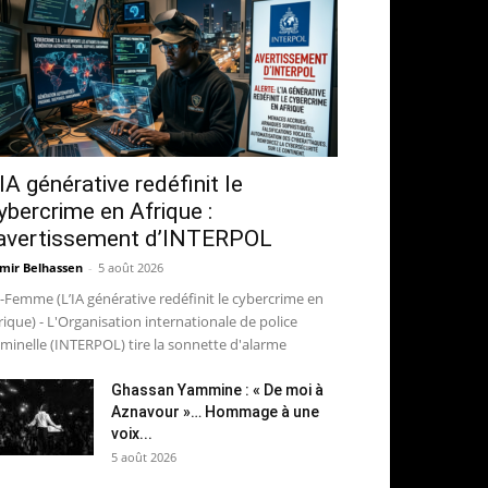
’IA générative redéfinit le
ybercrime en Afrique :
’avertissement d’INTERPOL
mir Belhassen
-
5 août 2026
-Femme (L’IA générative redéfinit le cybercrime en
rique) - L'Organisation internationale de police
iminelle (INTERPOL) tire la sonnette d'alarme
Ghassan Yammine : « De moi à
Aznavour »… Hommage à une
voix...
5 août 2026