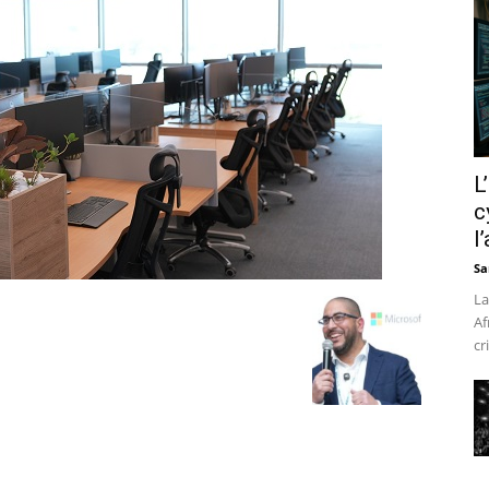
L
c
l
Sa
La
Af
cr