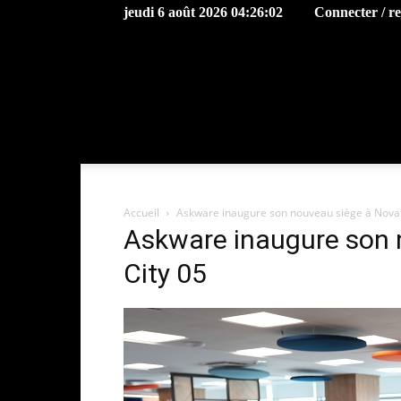
jeudi 6 août 2026 04:26:02
Connecter / r
Accueil
Askware inaugure son nouveau siège à Novatio
Askware inaugure son 
City 05