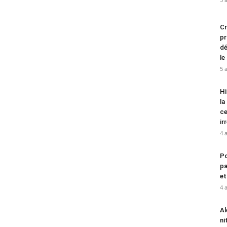
Cr
pr
dé
le
5 
Hi
la
ce
ir
4 
Po
pa
et
4 
Al
ni