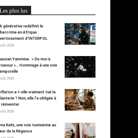
Les plus lus
IA générative redéfinit le
bercrime en Afrique :
avertissement d’INTERPOL
août 2026
assan Yammine : « De moi à
navour »… Hommage à une voix
emporelle
août 2026
inflation a-t-elle vraiment tué la
lanterie ? Non, elle l’a obligée à
 réinventer
août 2026
ma Kelis, une voix tunisienne au
ur de la Régence
août 2026