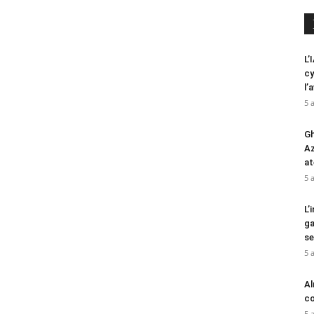
L’
cy
l’
5 
Gh
Az
at
5 
L’
ga
se
5 
Al
cœ
5 