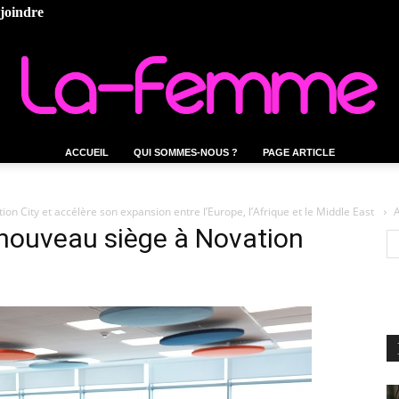
ejoindre
ACCUEIL
QUI SOMMES-NOUS ?
PAGE ARTICLE
La-
n City et accélère son expansion entre l’Europe, l’Afrique et le Middle East
A
nouveau siège à Novation
femme.tn