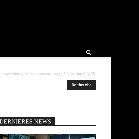
skware inaugure son nouveau siège à Novation City 05
DERNIERES NEWS