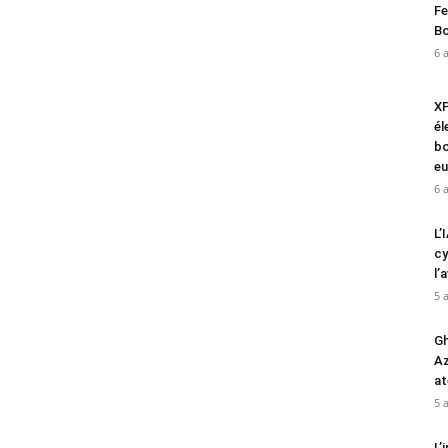
Fe
Bo
6 
XP
él
bo
eu
6 
L’
cy
l’
5 
Gh
Az
at
5 
L’