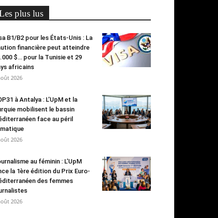
Les plus lus
sa B1/B2 pour les États-Unis : La
ution financière peut atteindre
.000 $… pour la Tunisie et 29
ys africains
août 2026
P31 à Antalya : L’UpM et la
rquie mobilisent le bassin
diterranéen face au péril
imatique
août 2026
urnalisme au féminin : L’UpM
nce la 1ère édition du Prix Euro-
diterranéen des femmes
urnalistes
août 2026