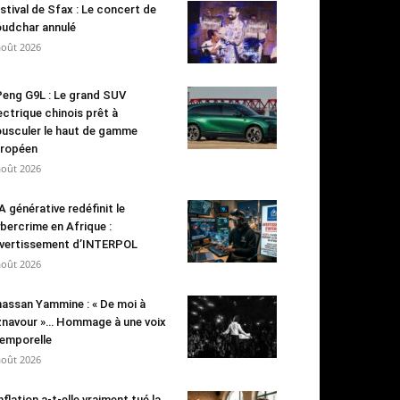
stival de Sfax : Le concert de
udchar annulé
août 2026
eng G9L : Le grand SUV
ectrique chinois prêt à
usculer le haut de gamme
ropéen
août 2026
IA générative redéfinit le
bercrime en Afrique :
avertissement d’INTERPOL
août 2026
assan Yammine : « De moi à
navour »… Hommage à une voix
emporelle
août 2026
inflation a-t-elle vraiment tué la