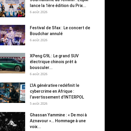
lance la 1ère édition du Prix...
6 août 2026
Festival de Sfax : Le concert de
Boudchar annulé
6 août 2026
XPeng G9L : Le grand SUV
électrique chinois prêt à
bousculer...
6 août 2026
L’IA générative redéfinit le
cybercrime en Afrique :
l’avertissement d’INTERPOL
5 août 2026
Ghassan Yammine : « De moi à
Aznavour »… Hommage à une
voix...