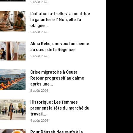
5 août 2026
L’inflation a-t-elle vraiment tué
la galanterie ? Non, elle l’a
obligée...
5 août 2026
Alma Kelis, une voix tunisienne
au cœur de la Régence
5 août 2026
Crise migratoire à Ceuta :
Retour progressif au calme
après une...
5 août 2026
Historique : Les femmes
prennent la tête du marché du
travail...
4 août 2026
Pour Réussir des œufs à la