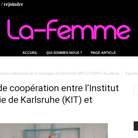
/ rejoindre
ACCUEIL
QUI SOMMES-NOUS ?
PAGE ARTICLE
La-
’Institut allemand de technologie de Karlsruhe (KIT) et SOPAL Academy
Signatu
e coopération entre l’Institut
e de Karlsruhe (KIT) et
femme.tn