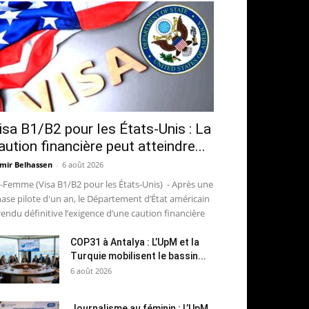
isa B1/B2 pour les États-Unis : La
aution financière peut atteindre...
mir Belhassen
-
6 août 2026
-Femme (Visa B1/B2 pour les États-Unis) - Après une
ase pilote d'un an, le Département d’État américain
rendu définitive l’exigence d’une caution financière
COP31 à Antalya : L’UpM et la
Turquie mobilisent le bassin...
6 août 2026
Journalisme au féminin : L’UpM