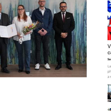
V
c
Sa
La
ph
a 