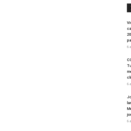
Vi
ca
20
pa
6 
CO
Tu
mé
cl
6 
Jo
la
Mé
jo
6 