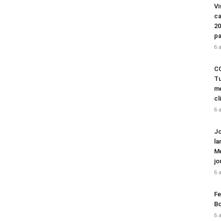
Vi
ca
20
pa
6 
CO
Tu
mé
cl
6 
Jo
la
Mé
jo
6 
Fe
Bo
6 