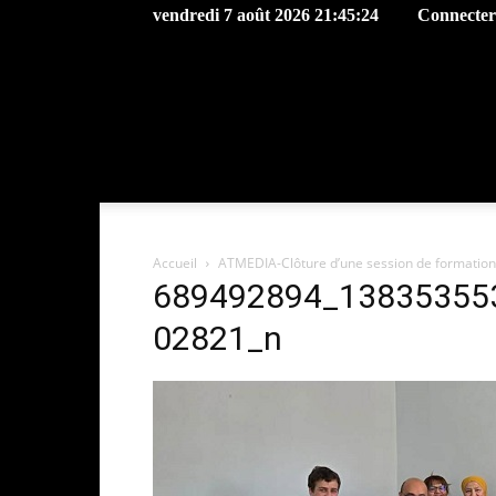
vendredi 7 août 2026 21:45:24
Connecter 
Accueil
ATMEDIA-Clôture d’une session de formation sur
689492894_13835355
02821_n