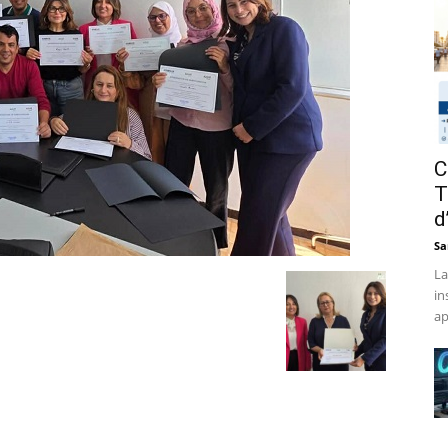
C
T
d
Sa
La
in
ap