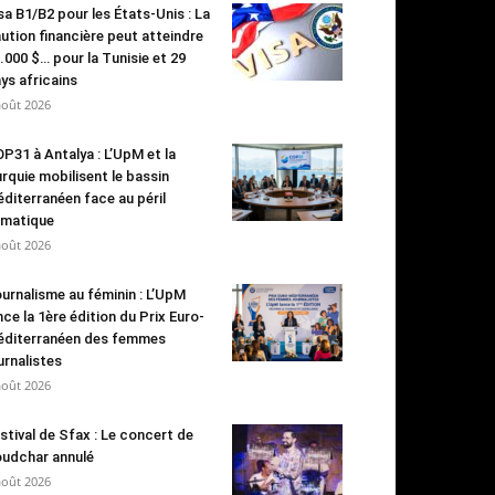
sa B1/B2 pour les États-Unis : La
ution financière peut atteindre
.000 $… pour la Tunisie et 29
ys africains
août 2026
P31 à Antalya : L’UpM et la
rquie mobilisent le bassin
diterranéen face au péril
imatique
août 2026
urnalisme au féminin : L’UpM
nce la 1ère édition du Prix Euro-
diterranéen des femmes
urnalistes
août 2026
stival de Sfax : Le concert de
udchar annulé
août 2026