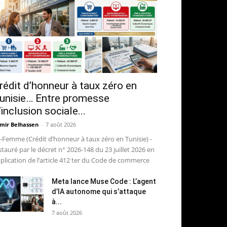
rédit d’honneur à taux zéro en
unisie… Entre promesse
’inclusion sociale...
mir Belhassen
-
7 août 2026
-Femme (Crédit d’honneur à taux zéro en Tunisie) -
stauré par le décret n° 2026-148 du 23 juillet 2026 en
plication de l’article 412 ter du Code de commerce
Meta lance Muse Code : L’agent
d’IA autonome qui s’attaque
à...
7 août 2026