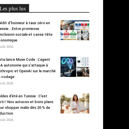
Les plus lus
édit d’honneur à taux zéro en
nisie… Entre promesse
inclusion sociale et casse-tête
conomique
août 2026
ta lance Muse Code : L’agent
IA autonome qui s’attaque à
thropic et OpenAI sur le marché
u codage
août 2026
ldes d’été en Tunisie : C’est
rti ! Nos astuces et bons plans
ur shopper malin dès 20 % de
duction
août 2026