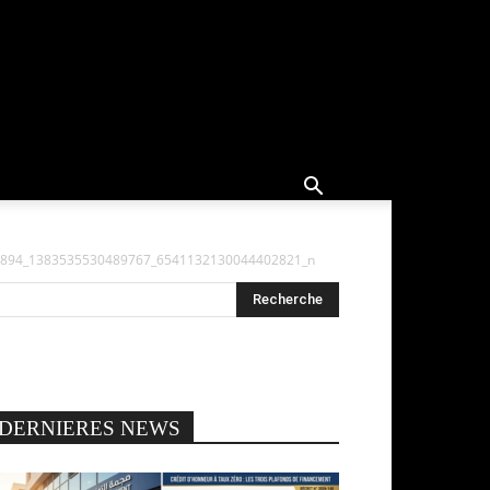
894_1383535530489767_6541132130044402821_n
DERNIERES NEWS