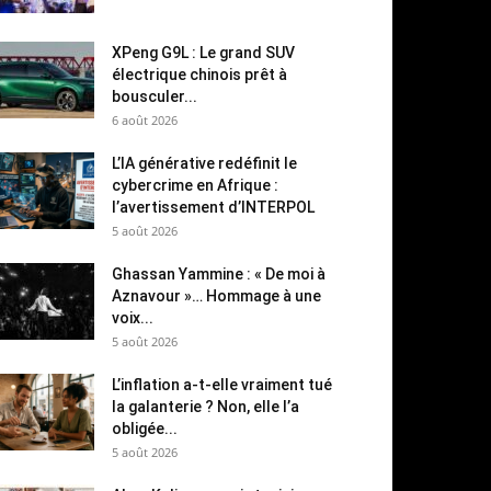
XPeng G9L : Le grand SUV
électrique chinois prêt à
bousculer...
6 août 2026
L’IA générative redéfinit le
cybercrime en Afrique :
l’avertissement d’INTERPOL
5 août 2026
Ghassan Yammine : « De moi à
Aznavour »… Hommage à une
voix...
5 août 2026
L’inflation a-t-elle vraiment tué
la galanterie ? Non, elle l’a
obligée...
5 août 2026