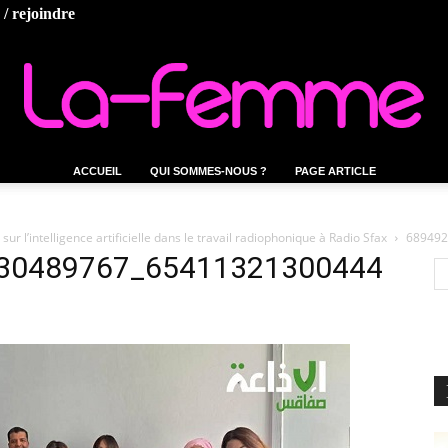
/ rejoindre
ACCUEIL
QUI SOMMES-NOUS ?
PAGE ARTICLE
La-
 l’intelligence artificielle dans le travail radiophonique à Radio Sfax
689492
30489767_65411321300444
femme.tn