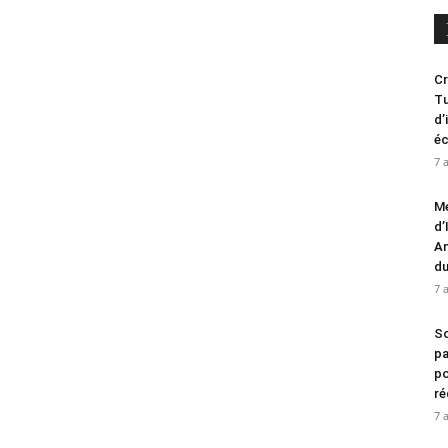
Cr
Tu
d’
é
7 
Me
d’
An
d
7 
So
pa
po
ré
7 