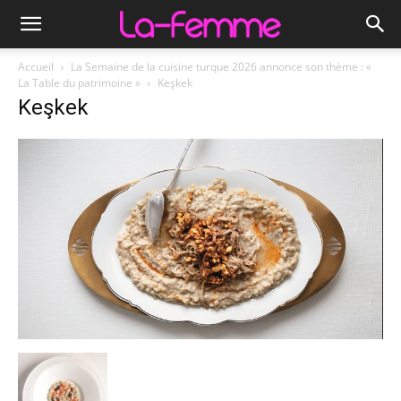
Accueil
La Semaine de la cuisine turque 2026 annonce son thème : «
La Table du patrimoine »
Keşkek
Keşkek