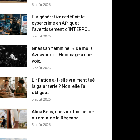
6 août 2026
L’IA générative redéfinit le
cybercrime en Afrique :
l’avertissement d’INTERPOL
5 août 2026
Ghassan Yammine : « De moi à
Aznavour »… Hommage à une
voix...
5 août 2026
L’inflation a-t-elle vraiment tué
la galanterie ? Non, elle l’a
obligée...
5 août 2026
Alma Kelis, une voix tunisienne
au cœur de la Régence
5 août 2026