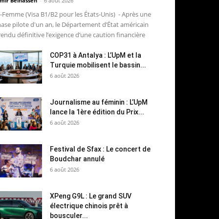
mir Belhassen
-
6 août 2026
-Femme (Visa B1/B2 pour les États-Unis) - Après une
ase pilote d'un an, le Département d’État américain
rendu définitive l’exigence d’une caution financière
COP31 à Antalya : L’UpM et la
Turquie mobilisent le bassin...
6 août 2026
Journalisme au féminin : L’UpM
lance la 1ère édition du Prix...
6 août 2026
Festival de Sfax : Le concert de
Boudchar annulé
6 août 2026
XPeng G9L : Le grand SUV
électrique chinois prêt à
bousculer...