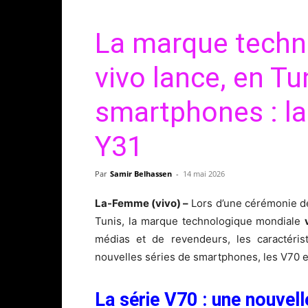
La marque techn
vivo lance, en T
smartphones : la 
Y31
Par
Samir Belhassen
-
14 mai 2026
La-Femme (vivo) –
Lors d’une cérémonie de
Tunis, la marque technologique mondiale
médias et de revendeurs, les caractéris
nouvelles séries de smartphones, les V70 e
La série V70 : une nouvel