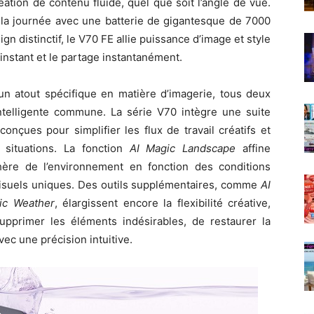
ation de contenu fluide, quel que soit l’angle de vue.
 la journée avec une batterie de gigantesque de 7000
 distinctif, le V70 FE allie puissance d’image et style
instant et le partage instantanément.
 atout spécifique en matière d’imagerie, tous deux
ntelligente commune. La série V70 intègre une suite
onçues pour simplifier les flux de travail créatifs et
 situations. La fonction
AI Magic Landscape
affine
hère de l’environnement en fonction des conditions
 visuels uniques. Des outils supplémentaires, comme
AI
ic Weather
, élargissent encore la flexibilité créative,
supprimer les éléments indésirables, de restaurer la
vec une précision intuitive.