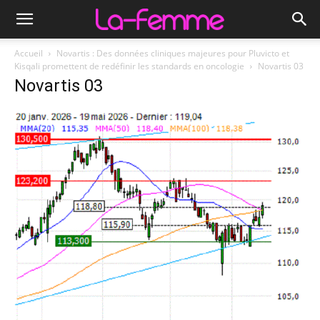
Accueil
Novartis : Des données cliniques majeures pour Pluvicto et
Kisqali promettent de redéfinir les standards en oncologie
Novartis 03
Novartis 03