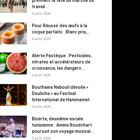
prennent la tête du marché du
travail...
4 août 2026
Pour Réussir des œufs à la
coque parfaits : Blanc pris,...
4 août 2026
Alerte Pastèque : Pesticides,
nitrates et accélérateurs de
croissance, les dangers...
4 août 2026
Bouthaina Nabouli dévoile «
Doulicha » au Festival
International de Hammamet
4 août 2026
Bizerte, deuxième escale
tunisienne : Amine Boudchart
poursuit son voyage musical...
3 août 2026