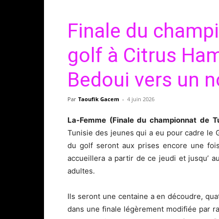
Finale du champi
golf à Citrus H
Bedoui vers un 
Par
Taoufik Gacem
-
4 juin 2026
La-Femme (Finale du championnat de Tu
Tunisie des jeunes qui a eu pour cadre le
du golf seront aux prises encore une foi
accueillera a partir de ce jeudi et jusqu’ 
adultes.
Ils seront une centaine a en découdre, quat
dans une finale légèrement modifiée par ra