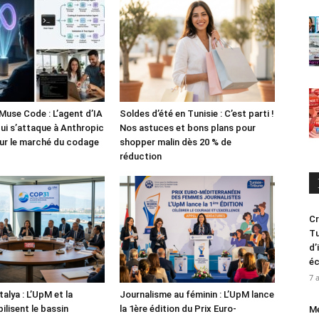
Muse Code : L’agent d’IA
Soldes d’été en Tunisie : C’est parti !
i s’attaque à Anthropic
Nos astuces et bons plans pour
ur le marché du codage
shopper malin dès 20 % de
réduction
Cr
Tu
d’
é
7 
alya : L’UpM et la
Journalisme au féminin : L’UpM lance
ilisent le bassin
la 1ère édition du Prix Euro-
Me