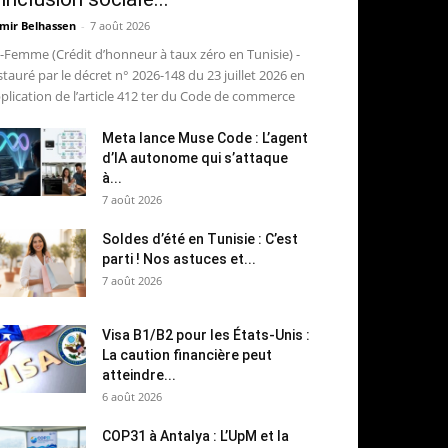
mir Belhassen
-
7 août 2026
-Femme (Crédit d’honneur à taux zéro en Tunisie) -
stauré par le décret n° 2026-148 du 23 juillet 2026 en
plication de l’article 412 ter du Code de commerce
Meta lance Muse Code : L’agent
d’IA autonome qui s’attaque
à...
7 août 2026
Soldes d’été en Tunisie : C’est
parti ! Nos astuces et...
7 août 2026
Visa B1/B2 pour les États-Unis :
La caution financière peut
atteindre...
6 août 2026
COP31 à Antalya : L’UpM et la