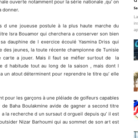
inale ouverte notamment pour la série nationale ,qu’ on
Sa
a donner.
La
in
us d une joueuse postule à la plus haute marche du
ap
itre Isra Bouamor qui cherchera a conserver son bien
, sa dauphine de l exercice écoulé Yasmina Driss qui
le des jeunes, la toute récente championne de Tunisie
 carte a jouer. Mais il faut se méfier surtout de la
e d habitude tout au long de la saison , mais dont l
 un atout déterminent pour reprendre le titre qu’ elle
nt pour les garçons à une pléiade de golfeurs capables
ar de Baha Boulakmine avide de gagner a second titre
a la recherche d un sursaut d orgueil depuis qu’ il est
le outsider Nizar Barhoumi qui au sommet de son art est