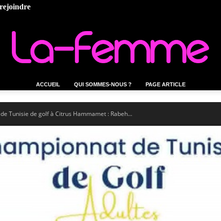
rejoindre
ACCUEIL
QUI SOMMES-NOUS ?
PAGE ARTICLE
La-
de Tunisie de golf à Citrus Hammamet : Rabeh...
femme.tn