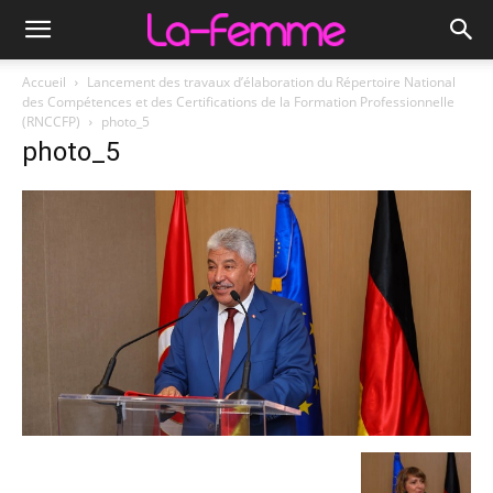
Accueil
Lancement des travaux d’élaboration du Répertoire National
des Compétences et des Certifications de la Formation Professionnelle
(RNCCFP)
photo_5
photo_5