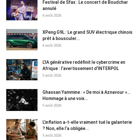
Festival de Sfax : Le concert de Boudchar
annulé
6 août 2026
XPeng G9L : Le grand SUV électrique chinois
prêt à bousculer...
6 août 2026
L’IA générative redéfinit le cybercrime en
Afrique : l’avertissement d’INTERPOL
5 août 2026
Ghassan Yammine : « De moi à Aznavour »…
Hommage à une voix...
5 août 2026
L’inflation a-t-elle vraiment tué la galanterie
? Non, elle l’a obligée...
5 août 2026