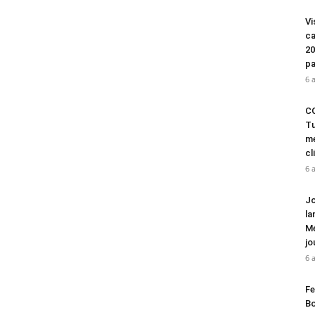
Vi
ca
20
pa
6 
CO
Tu
mé
cl
6 
Jo
la
Mé
jo
6 
Fe
Bo