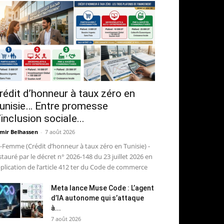
rédit d’honneur à taux zéro en
unisie… Entre promesse
’inclusion sociale...
mir Belhassen
-
7 août 2026
-Femme (Crédit d’honneur à taux zéro en Tunisie) -
stauré par le décret n° 2026-148 du 23 juillet 2026 en
plication de l’article 412 ter du Code de commerce
Meta lance Muse Code : L’agent
d’IA autonome qui s’attaque
à...
7 août 2026