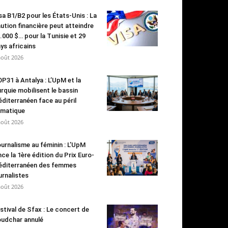
sa B1/B2 pour les États-Unis : La
ution financière peut atteindre
.000 $… pour la Tunisie et 29
ys africains
août 2026
P31 à Antalya : L’UpM et la
rquie mobilisent le bassin
diterranéen face au péril
imatique
août 2026
urnalisme au féminin : L’UpM
nce la 1ère édition du Prix Euro-
diterranéen des femmes
urnalistes
août 2026
stival de Sfax : Le concert de
udchar annulé