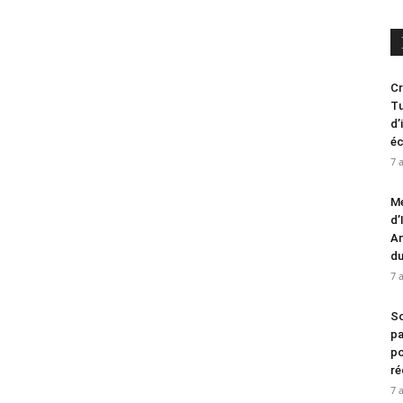
Cr
Tu
d’
é
7 
Me
d’
An
d
7 
So
pa
po
ré
7 