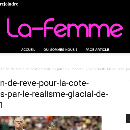
rejoindre
ACCUEIL
QUI SOMMES-NOUS ?
PAGE ARTICLE
La-
/16e de finale de ce mercredi 1er juillet
mondial-2026-cruelle-fin-de-reve-pou
n-de-reve-pour-la-cote-
s-par-le-realisme-glacial-de-
femme.tn
1