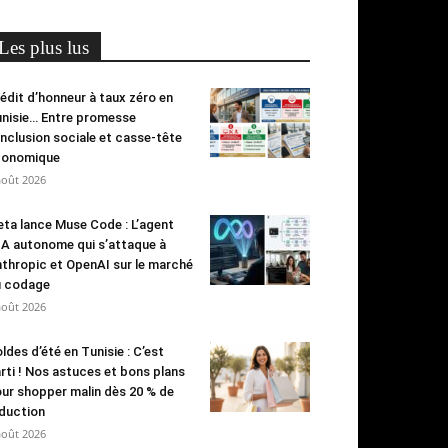
Les plus lus
édit d’honneur à taux zéro en
nisie… Entre promesse
inclusion sociale et casse-tête
conomique
août 2026
ta lance Muse Code : L’agent
IA autonome qui s’attaque à
thropic et OpenAI sur le marché
u codage
août 2026
ldes d’été en Tunisie : C’est
rti ! Nos astuces et bons plans
ur shopper malin dès 20 % de
duction
août 2026