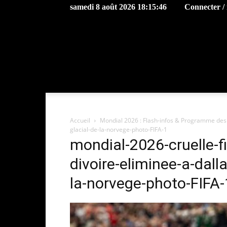
samedi 8 août 2026 18:15:46
Connecter / 
Accueil
Mondial 2026 : Flash-infos & Programme des 1
glacial-de-la-norvege-photo-FIFA-1
mondial-2026-cruelle-fi
divoire-eliminee-a-dalla
la-norvege-photo-FIFA-