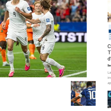
C
T
d
Sa
La
in
ap