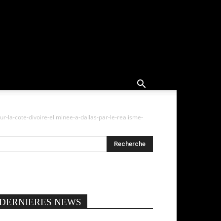
r-la-cote-divoire-eliminee-a-dallas-par-le-realisme-
DERNIERES NEWS