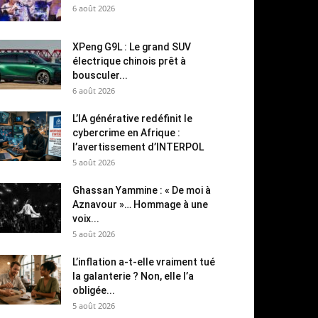
6 août 2026
XPeng G9L : Le grand SUV
électrique chinois prêt à
bousculer...
6 août 2026
L’IA générative redéfinit le
cybercrime en Afrique :
l’avertissement d’INTERPOL
5 août 2026
Ghassan Yammine : « De moi à
Aznavour »… Hommage à une
voix...
5 août 2026
L’inflation a-t-elle vraiment tué
la galanterie ? Non, elle l’a
obligée...
5 août 2026