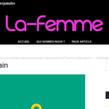
rejoindre
ACCUEIL
QUI SOMMES-NOUS ?
PAGE ARTICLE
La-
 aux startups tunisiennes pour représenter la Tunisie à Barcelone
challenge
ain
femme.tn