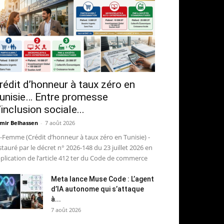
rédit d’honneur à taux zéro en
unisie… Entre promesse
’inclusion sociale...
mir Belhassen
-
7 août 2026
-Femme (Crédit d’honneur à taux zéro en Tunisie) -
stauré par le décret n° 2026-148 du 23 juillet 2026 en
plication de l’article 412 ter du Code de commerce
Meta lance Muse Code : L’agent
d’IA autonome qui s’attaque
à...
7 août 2026