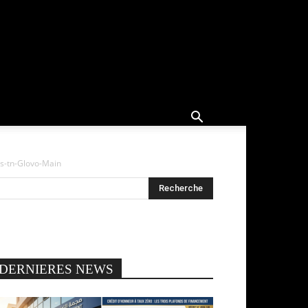
s-tn-Glovo-Main
DERNIERES NEWS