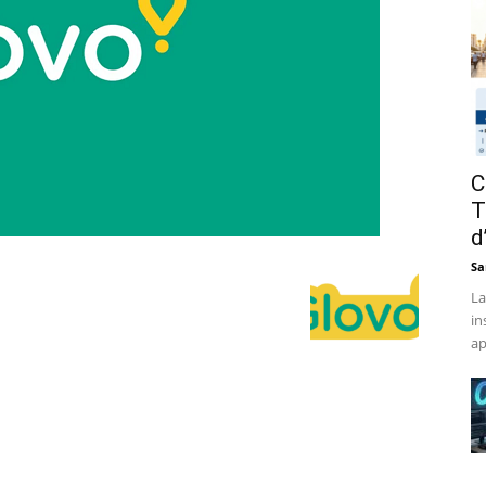
C
T
d
Sa
La
in
ap