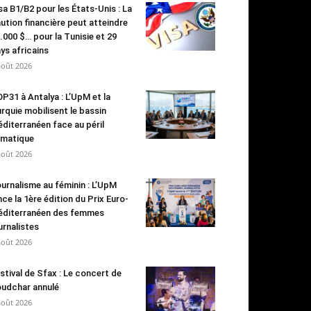
sa B1/B2 pour les États-Unis : La
ution financière peut atteindre
.000 $… pour la Tunisie et 29
ys africains
août 2026
P31 à Antalya : L’UpM et la
rquie mobilisent le bassin
diterranéen face au péril
imatique
août 2026
urnalisme au féminin : L’UpM
nce la 1ère édition du Prix Euro-
diterranéen des femmes
urnalistes
août 2026
stival de Sfax : Le concert de
udchar annulé
août 2026