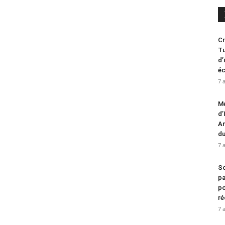
Cr
Tu
d’
é
7 
Me
d’
An
d
7 
So
pa
po
ré
7 