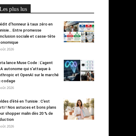
Les plus lus
édit d’honneur à taux zéro en
nisie… Entre promesse
inclusion sociale et casse-tête
conomique
août 2026
ta lance Muse Code : L’agent
IA autonome qui s’attaque à
thropic et OpenAI sur le marché
u codage
août 2026
ldes d’été en Tunisie : C’est
rti ! Nos astuces et bons plans
ur shopper malin dès 20 % de
duction
août 2026