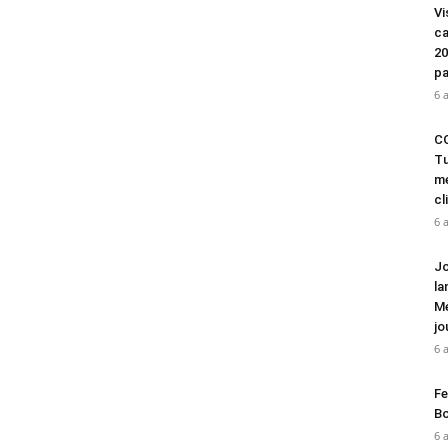
Vi
ca
20
pa
6 
CO
Tu
mé
cl
6 
Jo
la
Mé
jo
6 
Fe
Bo
6 