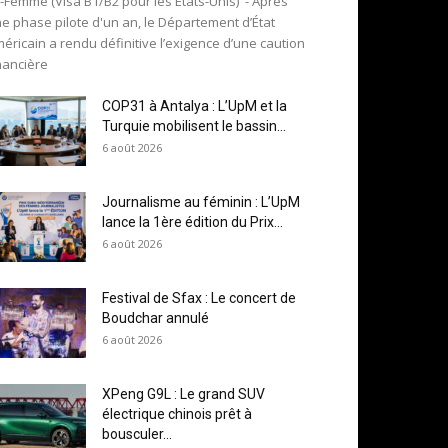
-Femme (Visa B1/B2 pour les États-Unis) - Après
e phase pilote d'un an, le Département d’État
éricain a rendu définitive l’exigence d’une caution
nancière
COP31 à Antalya : L’UpM et la
Turquie mobilisent le bassin...
6 août 2026
Journalisme au féminin : L’UpM
lance la 1ère édition du Prix...
6 août 2026
Festival de Sfax : Le concert de
Boudchar annulé
6 août 2026
XPeng G9L : Le grand SUV
électrique chinois prêt à
bousculer...