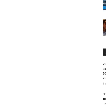
Vi
ca
20
af
6 
CO
Tu
mé