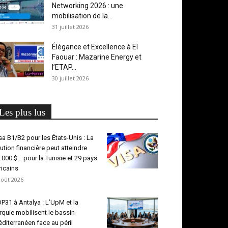
Networking 2026 : une
mobilisation de la...
31 juillet 2026
Élégance et Excellence à El
Faouar : Mazarine Energy et
l’ETAP...
30 juillet 2026
Les plus lus
sa B1/B2 pour les États-Unis : La
ution financière peut atteindre
.000 $… pour la Tunisie et 29 pays
ricains
août 2026
P31 à Antalya : L’UpM et la
rquie mobilisent le bassin
diterranéen face au péril