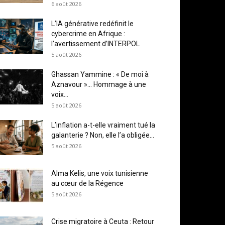
6 août 2026
L’IA générative redéfinit le
cybercrime en Afrique :
l’avertissement d’INTERPOL
5 août 2026
Ghassan Yammine : « De moi à
Aznavour »… Hommage à une
voix...
5 août 2026
L’inflation a-t-elle vraiment tué la
galanterie ? Non, elle l’a obligée...
5 août 2026
Alma Kelis, une voix tunisienne
au cœur de la Régence
5 août 2026
Crise migratoire à Ceuta : Retour