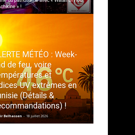
hme du patriotisme avec « Watan Bi Hob
Achikine » !
LERTE MÉTÉO : Week-
d de feu, voire
empératures et
dices UV extrêmes en
nisie (Détails &
ecommandations) !
ir Belhassen
-
18 juillet 2026