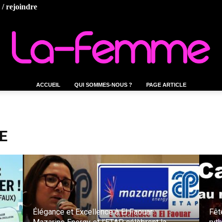
/ rejoindre
ACCUEIL
QUI SOMMES-NOUS ?
PAGE ARTICLE
La-
E
femme.tn
Élégance et Excellence à El Faouar :
Fêt