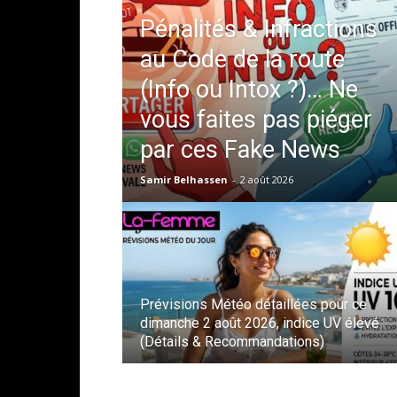
Pénalités & Infractions
au Code de la route
(Info ou Intox ?)… Ne
vous faites pas piéger
par ces Fake News
Samir Belhassen
-
2 août 2026
Prévisions Météo détaillées pour ce
dimanche 2 août 2026, indice UV élevé
(Détails & Recommandations)