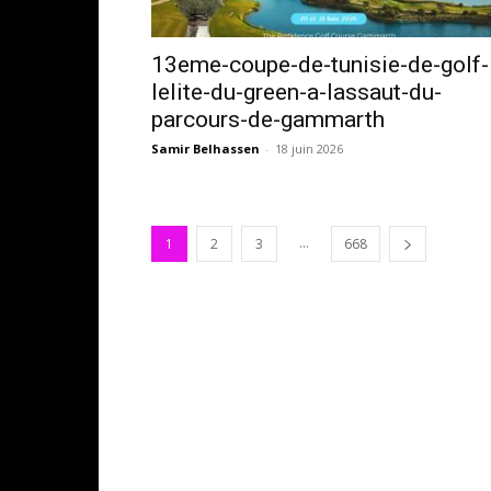
13eme-coupe-de-tunisie-de-golf-
lelite-du-green-a-lassaut-du-
parcours-de-gammarth
Samir Belhassen
-
18 juin 2026
...
1
2
3
668