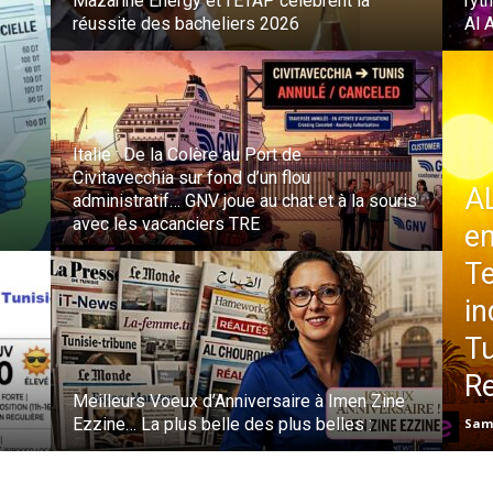
Mazarine Energy et l’ETAP célèbrent la
ryt
réussite des bacheliers 2026
Al 
Italie : De la Colère au Port de
Civitavecchia sur fond d’un flou
A
administratif… GNV joue au chat et à la souris
avec les vacanciers TRE
en
T
in
Tu
R
Meilleurs Voeux d’Anniversaire à Imen Zine
Ezzine… La plus belle des plus belles :
Sam