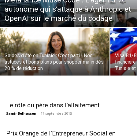
Meta lance Muse Code : L’agent d’IA
autonome qui s’attaque à Anthropic et
OpenAI sur le marché du codage
Soldes d’été en Tunisie : C’est parti ! Nos
Visa B1/B2
astuces et bons plans pour shopper malin dès
financière
20 % de réduction
Tunisie et
Le rôle du père dans l’allaitement
Samir Belhassen
-
17 septembre 2015
Prix Orange de l’Entrepreneur Social en