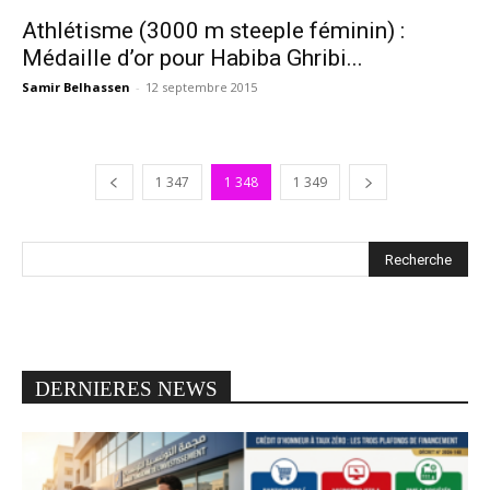
Athlétisme (3000 m steeple féminin) :
Médaille d’or pour Habiba Ghribi...
Samir Belhassen
-
12 septembre 2015
1 347
1 348
1 349
DERNIERES NEWS