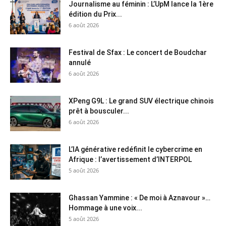
Journalisme au féminin : L’UpM lance la 1ère
édition du Prix...
6 août 2026
Festival de Sfax : Le concert de Boudchar
annulé
6 août 2026
XPeng G9L : Le grand SUV électrique chinois
prêt à bousculer...
6 août 2026
L’IA générative redéfinit le cybercrime en
Afrique : l’avertissement d’INTERPOL
5 août 2026
Ghassan Yammine : « De moi à Aznavour »…
Hommage à une voix...
5 août 2026