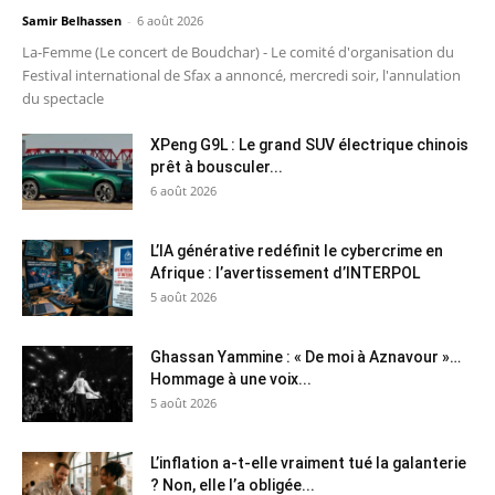
Samir Belhassen
-
6 août 2026
La-Femme (Le concert de Boudchar) - Le comité d'organisation du
Festival international de Sfax a annoncé, mercredi soir, l'annulation
du spectacle
XPeng G9L : Le grand SUV électrique chinois
prêt à bousculer...
6 août 2026
L’IA générative redéfinit le cybercrime en
Afrique : l’avertissement d’INTERPOL
5 août 2026
Ghassan Yammine : « De moi à Aznavour »…
Hommage à une voix...
5 août 2026
L’inflation a-t-elle vraiment tué la galanterie
? Non, elle l’a obligée...