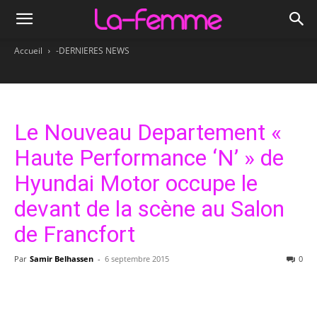
Accueil
-DERNIERES NEWS
Le Nouveau Departement «
Haute Performance ‘N’ » de
Hyundai Motor occupe le
devant de la scène au Salon
de Francfort
Par
Samir Belhassen
-
6 septembre 2015
0