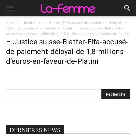
Accueil
Justice suisse : Blatter (Fifa) accusé de « paiement déloyal » de
1,8 millions d’euros en faveur de Platini
- Justice suisse-Blatter-Fifa-
accusé-de-paiement-déloyal-de-1,8-millions-d'euros-en-faveur-de-Platini
– Justice suisse-Blatter-Fifa-accusé-
de-paiement-déloyal-de-1,8-millions-
d’euros-en-faveur-de-Platini
DERNIERES NEWS