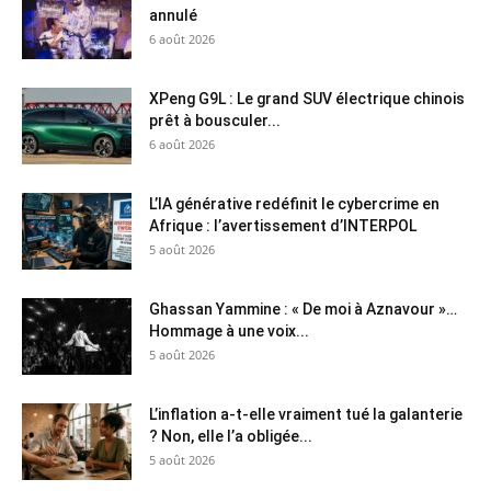
annulé
6 août 2026
XPeng G9L : Le grand SUV électrique chinois
prêt à bousculer...
6 août 2026
L’IA générative redéfinit le cybercrime en
Afrique : l’avertissement d’INTERPOL
5 août 2026
Ghassan Yammine : « De moi à Aznavour »…
Hommage à une voix...
5 août 2026
L’inflation a-t-elle vraiment tué la galanterie
? Non, elle l’a obligée...
5 août 2026