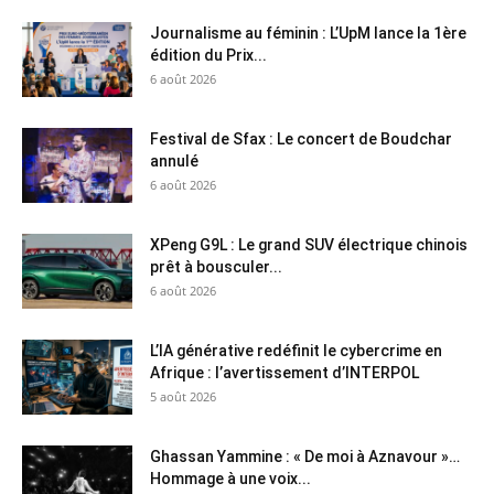
Journalisme au féminin : L’UpM lance la 1ère
édition du Prix...
6 août 2026
Festival de Sfax : Le concert de Boudchar
annulé
6 août 2026
XPeng G9L : Le grand SUV électrique chinois
prêt à bousculer...
6 août 2026
L’IA générative redéfinit le cybercrime en
Afrique : l’avertissement d’INTERPOL
5 août 2026
Ghassan Yammine : « De moi à Aznavour »…
Hommage à une voix...