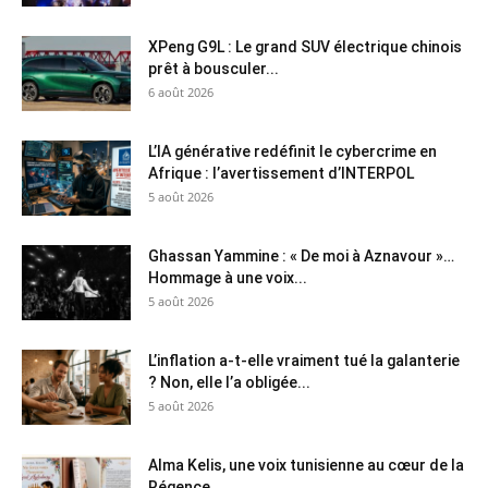
XPeng G9L : Le grand SUV électrique chinois
prêt à bousculer...
6 août 2026
L’IA générative redéfinit le cybercrime en
Afrique : l’avertissement d’INTERPOL
5 août 2026
Ghassan Yammine : « De moi à Aznavour »…
Hommage à une voix...
5 août 2026
L’inflation a-t-elle vraiment tué la galanterie
? Non, elle l’a obligée...
5 août 2026
Alma Kelis, une voix tunisienne au cœur de la
Régence