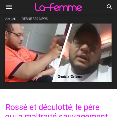
Accueil
-DERNIERES NEWS
Rossé et déculotté, le père
qui a maltraité sauvagement