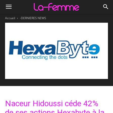
Accueil
-DERNIERES NEWS
Naceur Hidoussi céde 42%
de ses actions Hexabyte à la