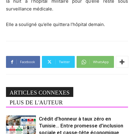
la nuit à l’hôpital militaire pour qu’elle reste sous
surveillance médicale.
Elle a souligné qu’elle quittera l’hôpital demain.
Facebook
Twitter
WhatsApp
ARTICLES CONNEXES
PLUS DE L'AUTEUR
Crédit d’honneur à taux zéro en
Tunisie… Entre promesse d’inclusion
sociale et casse-tête économique