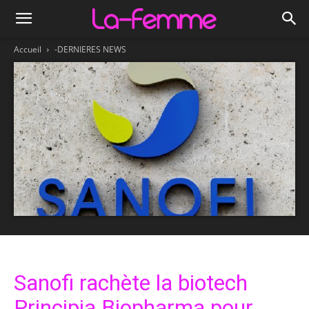
Accueil
-DERNIERES NEWS
Sanofi rachète la biotech
Principia Biopharma pour