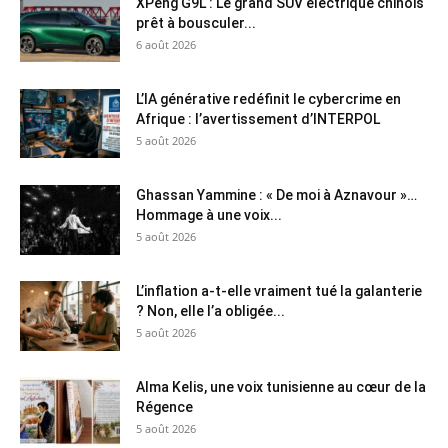
XPeng G9L : Le grand SUV électrique chinois
prêt à bousculer...
6 août 2026
L’IA générative redéfinit le cybercrime en
Afrique : l’avertissement d’INTERPOL
5 août 2026
Ghassan Yammine : « De moi à Aznavour »…
Hommage à une voix...
5 août 2026
L’inflation a-t-elle vraiment tué la galanterie
? Non, elle l’a obligée...
5 août 2026
Alma Kelis, une voix tunisienne au cœur de la
Régence
5 août 2026