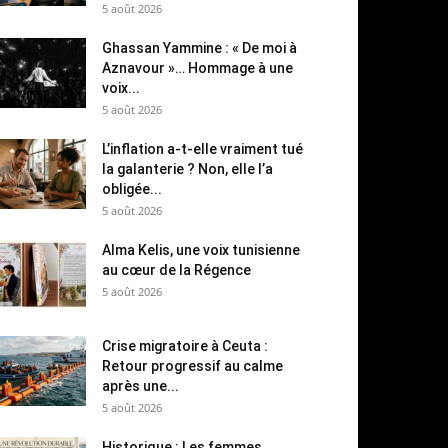
5 août 2026
Ghassan Yammine : « De moi à
Aznavour »… Hommage à une
voix...
5 août 2026
L’inflation a-t-elle vraiment tué
la galanterie ? Non, elle l’a
obligée...
5 août 2026
Alma Kelis, une voix tunisienne
au cœur de la Régence
5 août 2026
Crise migratoire à Ceuta :
Retour progressif au calme
après une...
5 août 2026
Historique : Les femmes