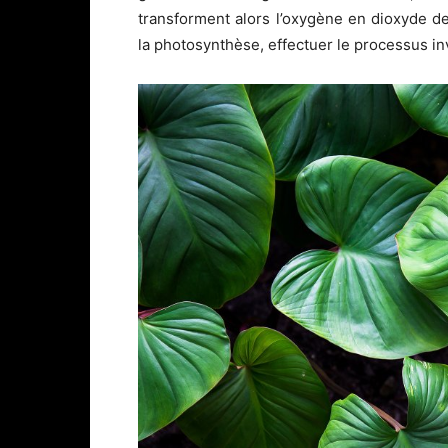
transforment alors l’
oxygèn
e
en
dioxyde d
la
photosynthè
s
e
, effectuer le processus in