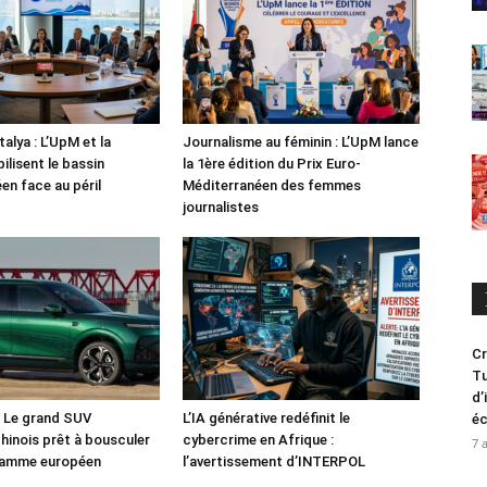
alya : L’UpM et la
Journalisme au féminin : L’UpM lance
ilisent le bassin
la 1ère édition du Prix Euro-
en face au péril
Méditerranéen des femmes
journalistes
Cr
Tu
d’
: Le grand SUV
L’IA générative redéfinit le
é
chinois prêt à bousculer
cybercrime en Afrique :
7 
 gamme européen
l’avertissement d’INTERPOL