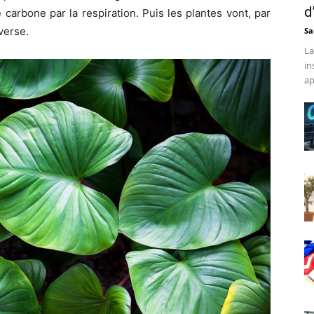
d
e carbone
par la respiration. Puis les plantes vont, par
verse.
Sa
La
in
ap