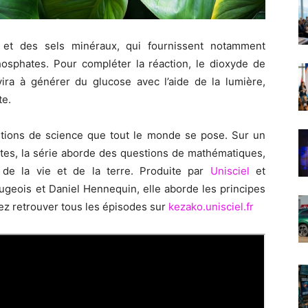
u et des sels
minéra
u
x
, qui fournissent notamment
hosphates
. Pour compléter la réaction, le
dioxyde de
rvira à générer du
gl
u
cose
avec l’aide de la
lumière
,
te
.
stions de science que tout le monde se pose. Sur un
tes, la série aborde des questions de mathématiques,
s de la vie et de la terre. Produite par
Unisciel
et
eaugeois et Daniel Hennequin, elle aborde les principes
vez retrouver tous les épisodes sur
kezako.unisciel.fr