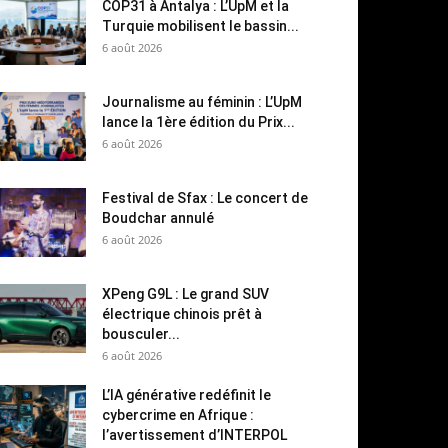
COP31 à Antalya : L’UpM et la
Turquie mobilisent le bassin...
6 août 2026
Journalisme au féminin : L’UpM
lance la 1ère édition du Prix...
6 août 2026
Festival de Sfax : Le concert de
Boudchar annulé
6 août 2026
XPeng G9L : Le grand SUV
électrique chinois prêt à
bousculer...
6 août 2026
L’IA générative redéfinit le
cybercrime en Afrique :
l’avertissement d’INTERPOL