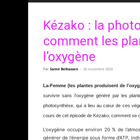
Kézako : la phot
comment les pla
l’oxygène
Par
Samir Belhassen
-
26 novembre 2020
La-Femme (les plantes produisent de l’oxy
survivre sans l’oxygène généré par les plan
photosynthèse, qui a lieu au cœur de ces végéta
cours de cet épisode de Kézako, comment se dé
L’oxygène
occupe environ 20 % de l’
atmo
générer de l’
énergie
sous forme d’
ATP
, ind