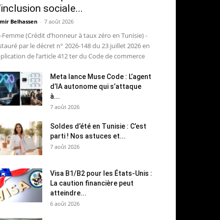
’inclusion sociale...
mir Belhassen
-
7 août 2026
-Femme (Crédit d’honneur à taux zéro en Tunisie) -
stauré par le décret n° 2026-148 du 23 juillet 2026 en
plication de l’article 412 ter du Code de commerce
Meta lance Muse Code : L’agent
d’IA autonome qui s’attaque
à...
7 août 2026
Soldes d’été en Tunisie : C’est
parti ! Nos astuces et...
7 août 2026
Visa B1/B2 pour les États-Unis :
La caution financière peut
atteindre...
6 août 2026