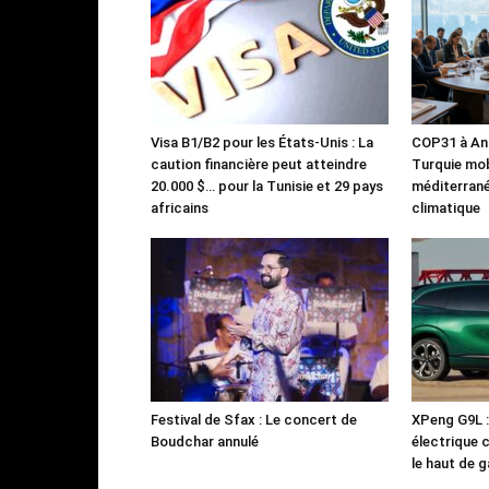
Visa B1/B2 pour les États-Unis : La
COP31 à Ant
caution financière peut atteindre
Turquie mob
20.000 $… pour la Tunisie et 29 pays
méditerrané
africains
climatique
Festival de Sfax : Le concert de
XPeng G9L 
Boudchar annulé
électrique 
le haut de