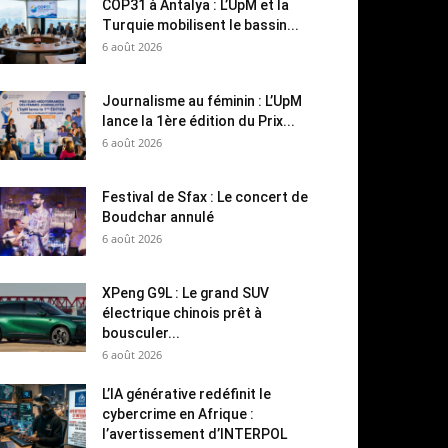
COP31 à Antalya : L’UpM et la
Turquie mobilisent le bassin...
6 août 2026
Journalisme au féminin : L’UpM
lance la 1ère édition du Prix...
6 août 2026
Festival de Sfax : Le concert de
Boudchar annulé
6 août 2026
XPeng G9L : Le grand SUV
électrique chinois prêt à
bousculer...
6 août 2026
L’IA générative redéfinit le
cybercrime en Afrique :
l’avertissement d’INTERPOL