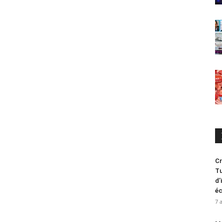
Cr
Tu
d’
é
7 