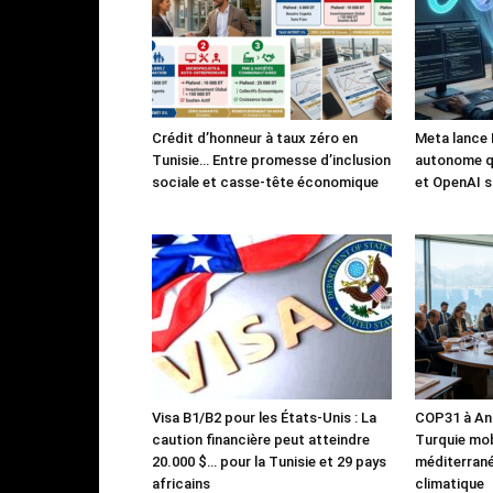
Crédit d’honneur à taux zéro en
Meta lance 
Tunisie… Entre promesse d’inclusion
autonome qu
sociale et casse-tête économique
et OpenAI s
Visa B1/B2 pour les États-Unis : La
COP31 à Ant
caution financière peut atteindre
Turquie mob
20.000 $… pour la Tunisie et 29 pays
méditerrané
africains
climatique