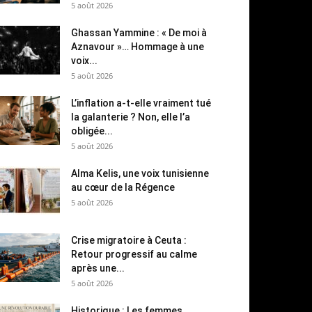
5 août 2026
Ghassan Yammine : « De moi à
Aznavour »… Hommage à une
voix...
5 août 2026
L’inflation a-t-elle vraiment tué
la galanterie ? Non, elle l’a
obligée...
5 août 2026
Alma Kelis, une voix tunisienne
au cœur de la Régence
5 août 2026
Crise migratoire à Ceuta :
Retour progressif au calme
après une...
5 août 2026
Historique : Les femmes