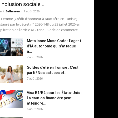
’inclusion sociale...
mir Belhassen
-
7 août 2026
-Femme (Crédit d’honneur à taux zéro en Tunisie) -
stauré par le décret n° 2026-148 du 23 juillet 2026 en
plication de l’article 412 ter du Code de commerce
Meta lance Muse Code : L’agent
d’IA autonome qui s’attaque
à...
7 août 2026
Soldes d’été en Tunisie : C’est
parti ! Nos astuces et...
7 août 2026
Visa B1/B2 pour les États-Unis :
La caution financière peut
atteindre...
6 août 2026