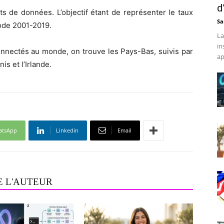
d
nts de données. L’objectif étant de représenter le taux
Sa
iode 2001-2019.
La
in
onnectés au monde, on trouve les Pays-Bas, suivis par
ap
is et l’Irlande.
atsApp
Linkedin
Email
E L'AUTEUR