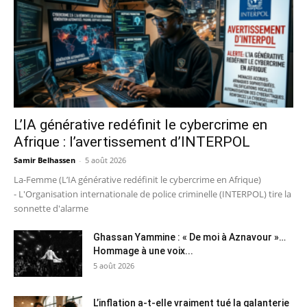
L’IA générative redéfinit le cybercrime en
Afrique : l’avertissement d’INTERPOL
Samir Belhassen
-
5 août 2026
La-Femme (L’IA générative redéfinit le cybercrime en Afrique)
- L'Organisation internationale de police criminelle (INTERPOL) tire la
sonnette d'alarme
Ghassan Yammine : « De moi à Aznavour »…
Hommage à une voix...
5 août 2026
L’inflation a-t-elle vraiment tué la galanterie