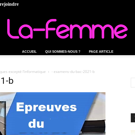
rejoindre
ACCUEIL
QUI SOMMES-NOUS ?
PAGE ARTICLE
La-
ques excepté l’informatique
- examens-du-bac-2021-b
1-b
femme.tn