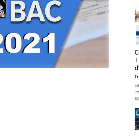
C
T
d
Sa
La
in
ap