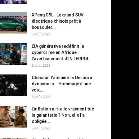
XPeng G9L : Le grand SUV
électrique chinois prêt à
bousculer...
6 août 2026
L’IA générative redéfinit le
cybercrime en Afrique :
l’avertissement d’INTERPOL
5 août 2026
Ghassan Yammine : « De moi à
Aznavour »… Hommage à une
voix...
5 août 2026
L’inflation a-t-elle vraiment tué
la galanterie ? Non, elle l’a
obligée...
5 août 2026