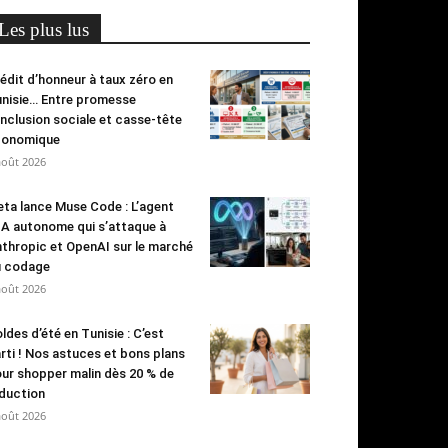
Les plus lus
édit d’honneur à taux zéro en
nisie… Entre promesse
inclusion sociale et casse-tête
conomique
août 2026
ta lance Muse Code : L’agent
IA autonome qui s’attaque à
thropic et OpenAI sur le marché
u codage
août 2026
ldes d’été en Tunisie : C’est
rti ! Nos astuces et bons plans
ur shopper malin dès 20 % de
duction
août 2026