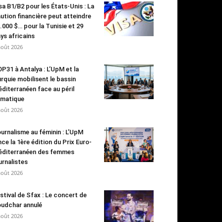
sa B1/B2 pour les États-Unis : La
ution financière peut atteindre
.000 $… pour la Tunisie et 29
ys africains
août 2026
P31 à Antalya : L’UpM et la
rquie mobilisent le bassin
diterranéen face au péril
imatique
août 2026
urnalisme au féminin : L’UpM
nce la 1ère édition du Prix Euro-
diterranéen des femmes
urnalistes
août 2026
stival de Sfax : Le concert de
udchar annulé
août 2026