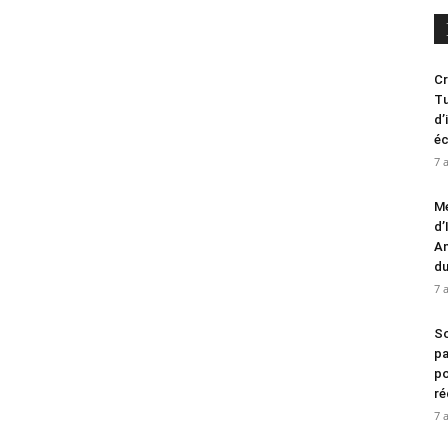
Cr
Tu
d’
é
7 
Me
d’
An
d
7 
So
pa
po
ré
7 