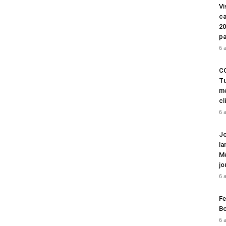
Vi
ca
20
pa
6 
CO
Tu
mé
cl
6 
Jo
la
Mé
jo
6 
Fe
Bo
6 