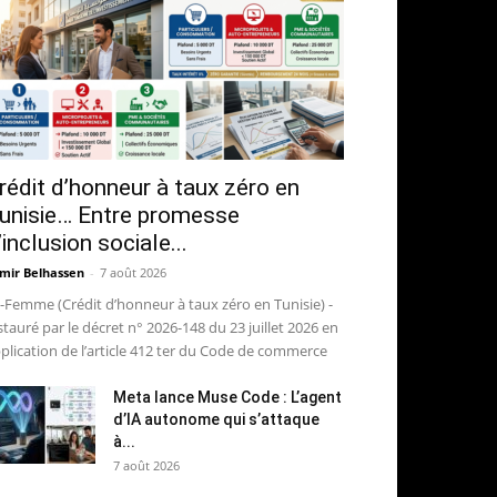
rédit d’honneur à taux zéro en
unisie… Entre promesse
’inclusion sociale...
mir Belhassen
-
7 août 2026
-Femme (Crédit d’honneur à taux zéro en Tunisie) -
stauré par le décret n° 2026-148 du 23 juillet 2026 en
plication de l’article 412 ter du Code de commerce
Meta lance Muse Code : L’agent
d’IA autonome qui s’attaque
à...
7 août 2026