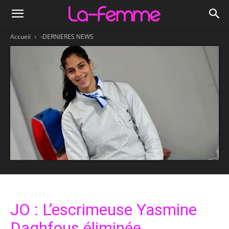
Accueil
-DERNIERES NEWS
JO : L’escrimeuse Yasmine
Daghfous éliminée