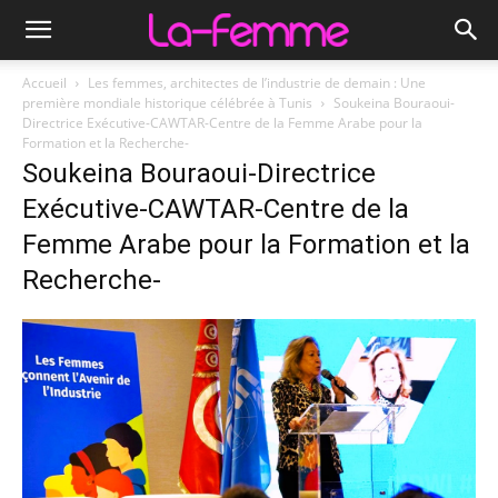
Accueil
Les femmes, architectes de l’industrie de demain : Une
première mondiale historique célébrée à Tunis
Soukeina Bouraoui-
Directrice Exécutive-CAWTAR-Centre de la Femme Arabe pour la
Formation et la Recherche-
Soukeina Bouraoui-Directrice
Exécutive-CAWTAR-Centre de la
Femme Arabe pour la Formation et la
Recherche-